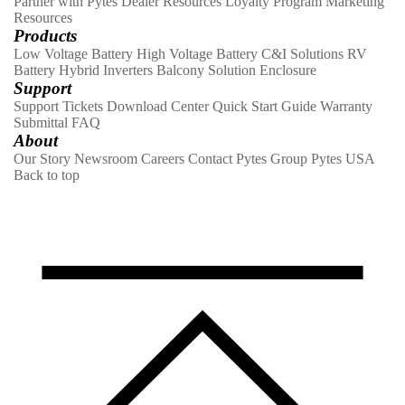
Partner with Pytes
Dealer Resources
Loyalty Program
Marketing
Resources
Products
Low Voltage Battery
High Voltage Battery
C&I Solutions
RV
Battery
Hybrid Inverters
Balcony Solution
Enclosure
Support
Support Tickets
Download Center
Quick Start Guide
Warranty
Submittal
FAQ
About
Our Story
Newsroom
Careers
Contact
Pytes Group
Pytes USA
Back to top