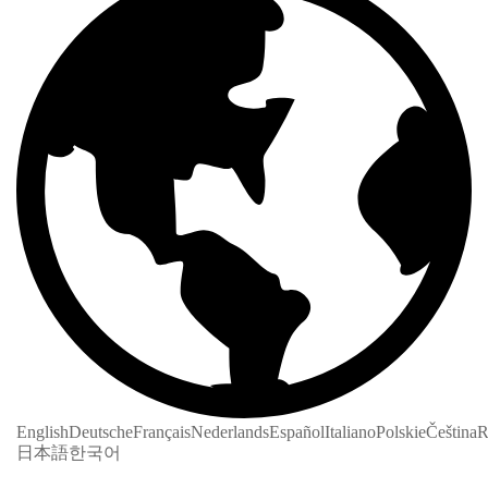
English
Deutsche
Français
Nederlands
Español
Italiano
Polskie
Čeština
R
日本語
한국어